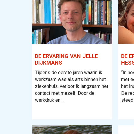
DE ERVARING VAN JELLE
DE E
DIJKMANS
HES
Tijdens de eerste jaren waarin ik
“In no
werkzaam was als arts binnen het
met ee
ziekenhuis, verloor ik langzaam het
het In
contact met mezelf. Door de
De red
werkdruk en ...
steeds