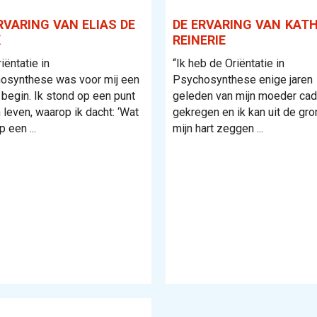
RVARING VAN ELIAS DE
DE ERVARING VAN KAT
K
REINERIE
iëntatie in
“Ik heb de Oriëntatie in
osynthese was voor mij een
Psychosynthese enige jaren
begin. Ik stond op een punt
geleden van mijn moeder ca
n leven, waarop ik dacht: ‘Wat
gekregen en ik kan uit de gro
p een ...
mijn hart zeggen ...