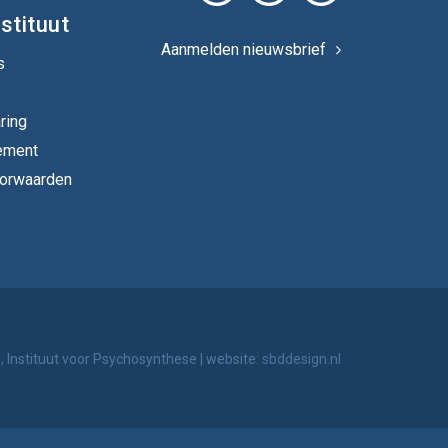
stituut
Aanmelden nieuwsbrief
s
ring
ement
orwaarden
 Instituut voor Psychosynthese
|
website:
sbddesign.nl