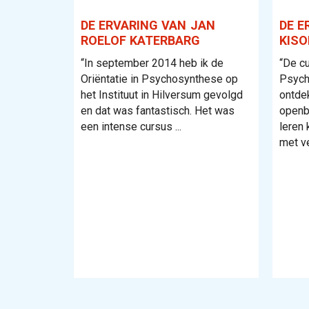
DE ERVARING VAN JAN
DE E
ROELOF KATERBARG
KIS
“In september 2014 heb ik de
“De cu
Oriëntatie in Psychosynthese op
Psych
het Instituut in Hilversum gevolgd
ontde
en dat was fantastisch. Het was
openb
een intense cursus ...
leren 
met vee