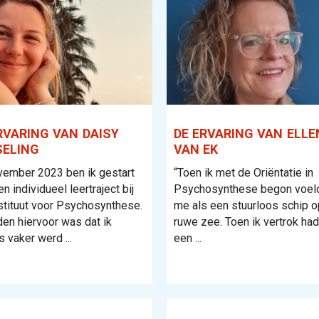
RVARING VAN DAISY
DE ERVARING VAN ELLE
SELING
VAN EK
vember 2023 ben ik gestart
“Toen ik met de Oriëntatie in
n individueel leertraject bij
Psychosynthese begon voeld
stituut voor Psychosynthese.
me als een stuurloos schip o
en hiervoor was dat ik
ruwe zee. Toen ik vertrok had
 vaker werd ...
een ...