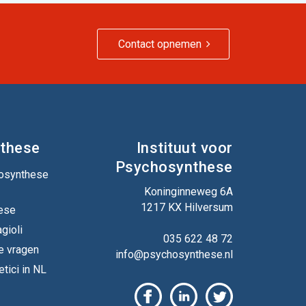
Contact opnemen
these
Instituut voor
Psychosynthese
hosynthese
Koninginneweg 6A
1217 KX Hilversum
ese
gioli
035 622 48 72
e vragen
info@psychosynthese.nl
tici in NL