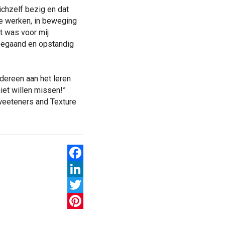
zichzelf bezig en dat
te werken, in beweging
t was voor mij
meegaand en opstandig
dereen aan het leren
iet willen missen!”
weeteners and Texture
Facebook
LinkedIn
Twitter
Pinterest