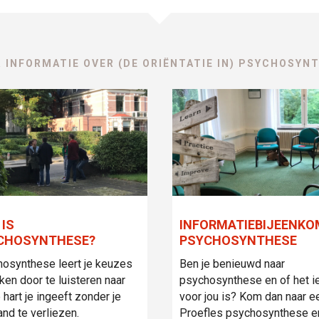
 INFORMATIE OVER (DE ORIËNTATIE IN) PSYCHOSYN
 IS
INFORMATIEBIJEENK
CHOSYNTHESE?
PSYCHOSYNTHESE
osynthese leert je keuzes
Ben je benieuwd naar
ken door te luisteren naar
psychosynthese en of het i
 hart je ingeeft zonder je
voor jou is? Kom dan naar e
and te verliezen.
Proefles psychosynthese e