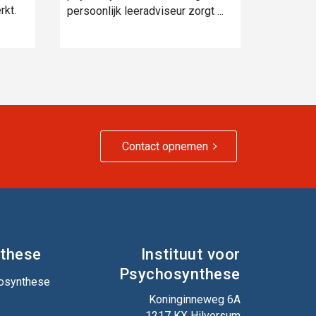
rkt.
persoonlijk leeradviseur zorgt ...
Contact opnemen
these
Instituut voor
Psychosynthese
hosynthese
Koninginneweg 6A
1217 KX Hilversum