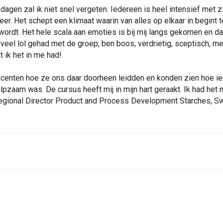
 dagen zal ik niet snel vergeten. Iedereen is heel intensief met 
eer. Het schept een klimaat waarin van alles op elkaar in begint 
ordt. Het hele scala aan emoties is bij mij langs gekomen en da
 veel lol gehad met de groep, ben boos, verdrietig, sceptisch, 
t ik het in me had!
centen hoe ze ons daar doorheen leidden en konden zien hoe ie
pzaam was. De cursus heeft mij in mijn hart geraakt. Ik had het n
egional Director Product and Process Development Starches, S