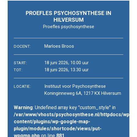
Pintere
PROEFLES PSYCHOSYNTHESE IN
HILVERSUM
Proefles psychosynthese
Marloes Broos
DOCENT:
18 juni 2026, 10.00 uur
START:
18 juni 2026, 13.30 uur
TOT:
Instituut voor Psychosynthese
LOCATIE:
Koninginneweg 6A, 1217 KX Hilversum
Warning
: Undefined array key "custom_style" in
/var/www/vhosts/psychosynthese.nl/httpdocs/wp-
content/plugins/wp-google-map-
plugin/modules/shortcode/views/put-
wpgmp.php
on line
881