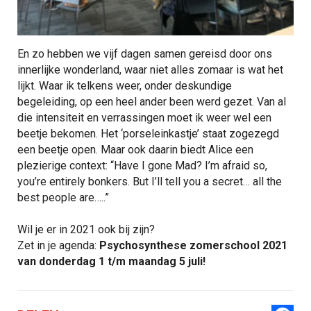
En zo hebben we vijf dagen samen gereisd door ons
innerlijke wonderland, waar niet alles zomaar is wat het
lijkt. Waar ik telkens weer, onder deskundige
begeleiding, op een heel ander been werd gezet. Van al
die intensiteit en verrassingen moet ik weer wel een
beetje bekomen. Het ‘porseleinkastje’ staat zogezegd
een beetje open. Maar ook daarin biedt Alice een
plezierige context: “Have I gone Mad? I’m afraid so,
you’re entirely bonkers. But I’ll tell you a secret… all the
best people are…..”
Wil je er in 2021 ook bij zijn?
Zet in je agenda:
Psychosynthese zomerschool 2021
van donderdag 1 t/m maandag 5 juli!