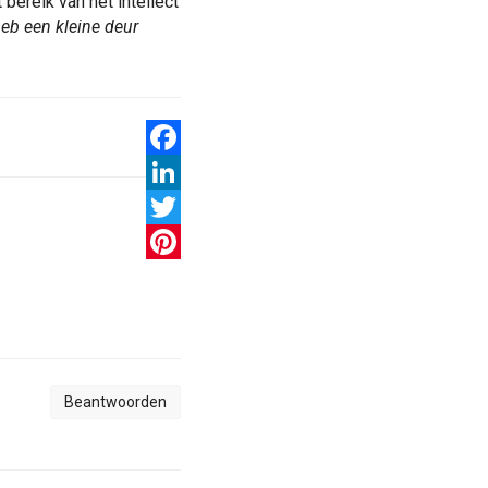
bereik van het intellect
heb een kleine deur
Facebook
LinkedIn
Twitter
Pinterest
Beantwoorden