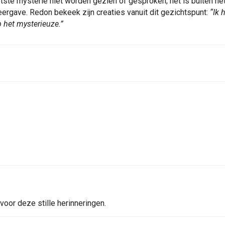
otste mysterie niet worden gezien of gesproken; het is buiten het 
rgave. Redon bekeek zijn creaties vanuit dit gezichtspunt:
“Ik 
p het mysterieuze.”
oor deze stille herinneringen.