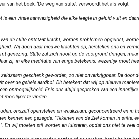
eur van het boek: ‘De weg van stilte’, verwoordt het als volgt:
Het is een vitale aanwezigheid die elke leegte in geluid vult en daar
 van de stilte ontstaat kracht, worden problemen opgelost, worde
gheid. Wij doen daar nieuwe krachten op, herstellen ons en vern
komt genezing. Stilte zal zich nooit op de voorgrond dringen, maa
aar zij, in elke meditatie van enige betekenis, wezenlijk moet hee
n zeldzaam geschenk geworden, zo niet onverkrijgbaar. De door 
it over de gehele aardbol. Dit betekent dat wij op nieuwe maniere
 een onmogelijkheid. Er is ons altijd gesproken van een innerlijke 
icht moeilijker te vinden.
uden, onszelf openstellen en waakzaam, geconcentreerd en in h
nen kennen een gezegde: “Tekenen van de Ziel komen in stilte, ev
”. En wij moeten stil worden en luisteren, opdat ons niet te veel o