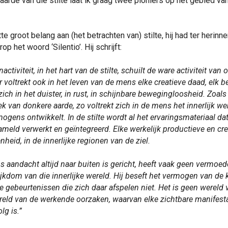
arde van die stilte laat ik graag twee pioniers op het gebied v
 groot belang aan (het betrachten van) stilte, hij had ter herinner
p het woord ‘Silentio’. Hij schrijft:
activiteit, in het hart van de stilte, schuilt de ware activiteit va
uur voltrekt ook in het leven van de mens elke creatieve daad, elk b
ich in het duister, in rust, in schijnbare bewegingloosheid. Zoal
ek van donkere aarde, zo voltrekt zich in de mens het innerlijk we
ogens ontwikkelt. In de stilte wordt al het ervaringsmateriaal dat 
ameld verwerkt en geïntegreerd. Elke werkelijk productieve en cre
nheid, in de innerlijke regionen van de ziel.
aandacht altijd naar buiten is gericht, heeft vaak geen vermoed
jkdom van die innerlijke wereld. Hij beseft het vermogen van de k
e gebeurtenissen die zich daar afspelen niet. Het is geen wereld 
ereld van de werkende oorzaken, waarvan elke zichtbare manifesta
lg is.”