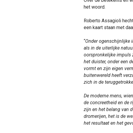
Over de betekenis en wa
het woord.
Roberto Assagioli hechtte
een kaart staan met daaro
“
Onder ogenschijnlijke in
als in de uiterlijke nat
oorspronkelijke impuls z
het duister, onder een d
vormt en zijn eigen verm
buitenwereld heeft verz
zich in de teruggetrokke
De moderne mens, wiens 
de concreetheid en de ri
zijn en het belang van d
dromerijen, het is de w
het resultaat en het gevo