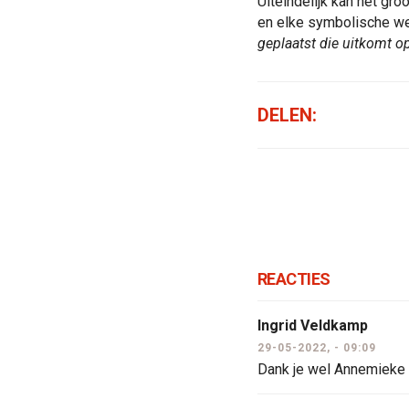
Uiteindelijk kan het gro
en elke symbolische wee
geplaatst die uitkomt o
DELEN:
REACTIES
Ingrid Veldkamp
29-05-2022, - 09:09
Dank je wel Annemieke v