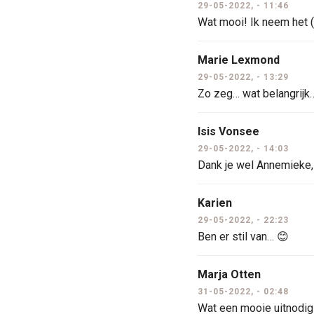
29-05-2022, - 11:46
Wat mooi! Ik neem het (
Marie Lexmond
29-05-2022, - 13:29
Zo zeg… wat belangrijk
Isis Vonsee
29-05-2022, - 14:03
Dank je wel Annemieke, 
Karien
29-05-2022, - 22:23
Ben er stil van… 😊
Marja Otten
31-05-2022, - 02:48
Wat een mooie uitnodig