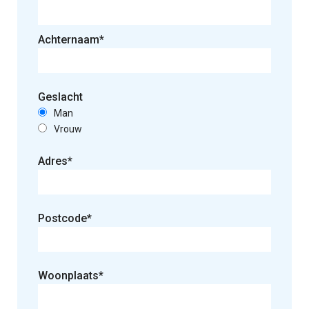
Achternaam*
Geslacht
Man
Vrouw
Adres*
Postcode*
Gelieve dit veld leeg te laten.
Woonplaats*