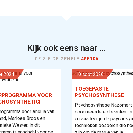
Pinteres
Kijk ook eens naar ...
OF ZIE DE GEHELE
AGENDA
ept 2024
10 sept 2026
TOEGEPASTE
RPROGRAMMA VOOR
PSYCHOSYNTHESE
CHOSYNTHETICI
Psychosynthese Nazomers
rogramma door Ancilla van
door meerdere docenten. In
and, Marloes Broos en
cursus leer je de psychosy
ieke Wester. In dit
technieken bespelen die no
amma is aandacht voor de
zijn om de magie van je