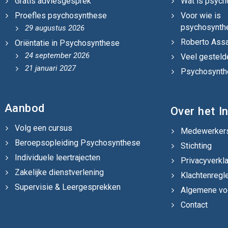
Gratis adviesgesprek
Wat is psyc
Proefles psychosynthese
Voor wie is
psychosynth
29 augustus 2026
Roberto Assa
Oriëntatie in Psychosynthese
24 september 2026
Veel gesteld
21 januari 2027
Psychosynthe
Aanbod
Over het In
Volg een cursus
Medewerker
Beroepsopleiding Psychosynthese
Stichting
Individuele leertrajecten
Privacyverkla
Zakelijke dienstverlening
Klachtenregl
Supervisie & Leergesprekken
Algemene vo
Contact