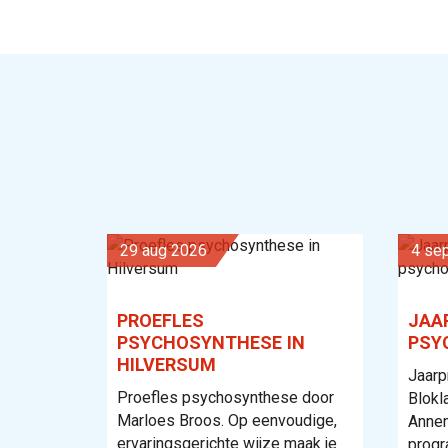
29 aug 2026
4 s
PROEFLES
JAA
PSYCHOSYNTHESE IN
PSY
HILVERSUM
Jaarp
Proefles psychosynthese door
Blokl
Marloes Broos. Op eenvoudige,
Annem
ervaringsgerichte wijze maak je
progr