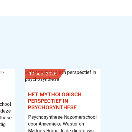
t
10 sept 2026
HET MYTHOLOGISCH
PERSPECTIEF IN
chool
PSYCHOSYNTHESE
 deze
Psychosynthese Nazomerschool
nthese
door Annemieke Wester en
dig
Marloes Broos. In de diepte van