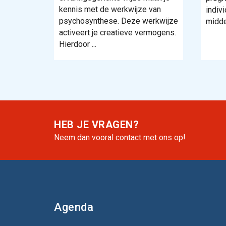
kennis met de werkwijze van
indiv
psychosynthese. Deze werkwijze
midde
activeert je creatieve vermogens.
Hierdoor ...
HEB JE VRAGEN?
Neem dan vooral contact met ons op!
Agenda