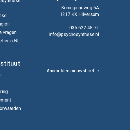
hosynthese
Koninginneweg 6A
1217 KX Hilversum
ese
gioli
035 622 48 72
e vragen
info@psychosynthese.nl
tici in NL
stituut
Aanmelden nieuwsbrief
s
ring
ement
orwaarden