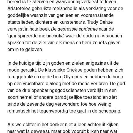
bereid is te sterven en waarvoor hij verkiest te leven.
Aristoteles gebruikte melancholie als verklaring voor de
goddelijke waanzin van genieën en vooraanstaande
staatslieden, dichters en kunstenaars. Trudy Dehue
verwijst in haar boek
De depressie epidemie
naar de
‘geïnspireerde melancholia’ waar de goden in visioenen
spraken tot de ziel van elk mens en hem zo iets gaven
om in te geloven.
In de huidige tijd zijn goden en zielen enigszins uit de
mode geraakt. De klassieke Griekse goden hebben zich
teruggetrokken op de berg Olympus en hebben de hoop
op een vruchtbare dialoog met de mens verloren. De god
van de drie openbaringsgodsdiensten verblijft in een
soort hemel of andere paradijselijke toestand en ziet
sinds de zevende dag verwonderd toe hoe weinig
romantisch het tegenwoordig toe gaat in de schepping.
Als we echter in het donker niet alleen achteruit kijken
naar wat is geweest, maar ook vooruit kijken naar wat