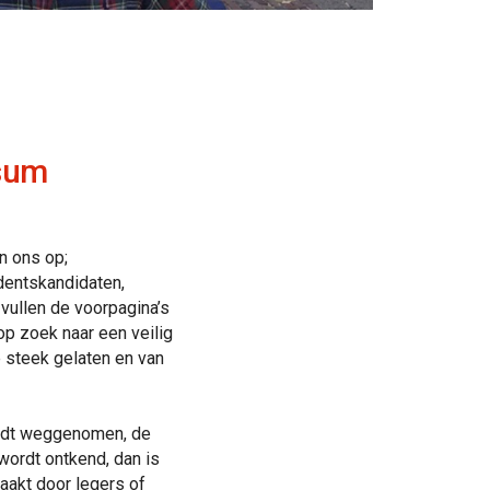
ssum
n ons op;
dentskandidaten,
ullen de voorpagina’s
p zoek naar een veilig
e steek gelaten en van
ordt weggenomen, de
wordt ontkend, dan is
maakt door legers of