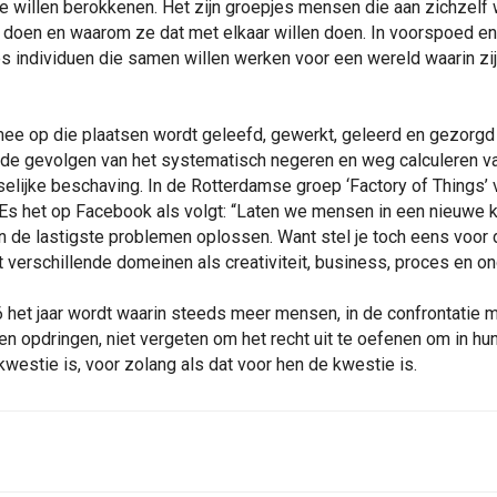
 willen berokkenen. Het zijn groepjes mensen die aan zichzelf w
 doen en waarom ze dat met elkaar willen doen. In voorspoed en
es individuen die samen willen werken voor een wereld waarin zi
 op die plaatsen wordt geleefd, gewerkt, geleerd en gezorgd za
 de gevolgen van het systematisch negeren en weg calculeren va
elijke beschaving. In de Rotterdamse groep ‘Factory of Things’
 Es het op Facebook als volgt: “Laten we mensen in een nieuwe 
 de lastigste problemen oplossen. Want stel je toch eens voor 
 verschillende domeinen als creativiteit, business, proces en 
6 het jaar wordt waarin steeds meer mensen, in de confrontatie m
en opdringen, niet vergeten om het recht uit te oefenen om in hun
kwestie is, voor zolang als dat voor hen de kwestie is.