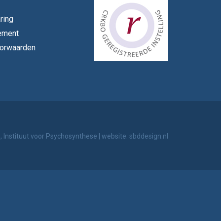
ring
ement
orwaarden
 Instituut voor Psychosynthese
|
website:
sbddesign.nl