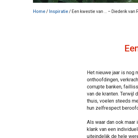
Home
/
Inspiratie
/
Een kwestie van … – Diederik van
Een
Het nieuwe jaar is nog 
onthoofdingen, verkrac
corrupte banken, faill
van de kranten. Terwij
thuis, voelen steeds me
hun zelfrespect beroofd
Als waar dan ook maar
klank van een individue
uiteindelijk de hele we