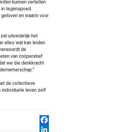
illen kunnen vertellen
 in tegenspoed.
j geloven en waarin voor
l uiteindelijk het
n alles wat kan leiden
 verwoordt de
keten van coöperatief
dat we die denkkracht
ondernemerschap.”
et de collectieve
 individuele leven zelf
Facebook