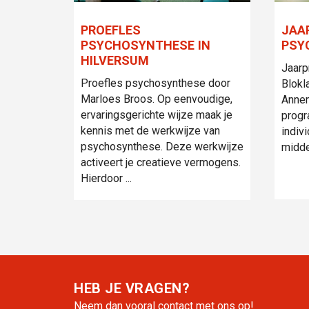
PROEFLES
JAA
PSYCHOSYNTHESE IN
PSY
HILVERSUM
Jaarp
Proefles psychosynthese door
Blokl
Marloes Broos. Op eenvoudige,
Annem
ervaringsgerichte wijze maak je
progr
kennis met de werkwijze van
indiv
psychosynthese. Deze werkwijze
midde
activeert je creatieve vermogens.
Hierdoor ...
HEB JE VRAGEN?
Neem dan vooral contact met ons op!