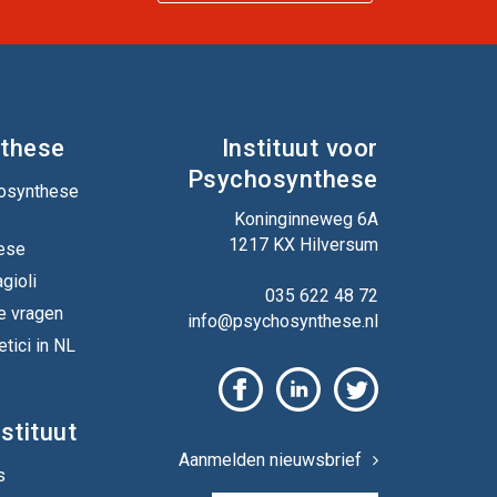
these
Instituut voor
Psychosynthese
hosynthese
Koninginneweg 6A
1217 KX Hilversum
ese
gioli
035 622 48 72
e vragen
info@psychosynthese.nl
tici in NL
stituut
Aanmelden nieuwsbrief
s