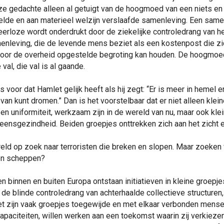
eze gedachte alleen al getuigt van de hoogmoed van een niets e
elde en aan materieel welzijn verslaafde samenleving. Een same
erloze wordt onderdrukt door de ziekelijke controledrang van het
enleving, die de levende mens beziet als een kostenpost die zi
n door de overheid opgestelde begroting kan houden. De hoogmoe
val, die val is al gaande.
s voor dat Hamlet gelijk heeft als hij zegt: “Er is meer in hemel e
e van kunt dromen.” Dan is het voorstelbaar dat er niet alleen klein
 en uniformiteit, werkzaam zijn in de wereld van nu, maar ook kle
 eensgezindheid. Beiden groepjes onttrekken zich aan het zicht en
ereld op zoek naar terroristen die breken en slopen. Maar zoeken
en scheppen?
 binnen en buiten Europa ontstaan initiatieven in kleine groepje
de blinde controledrang van achterhaalde collectieve structuren
et zijn vaak groepjes toegewijde en met elkaar verbonden mense
capaciteiten, willen werken aan een toekomst waarin zij verkiezen