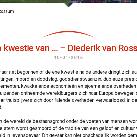
 Rossum
 kwestie van … – Diederik van Ro
10-01-2016
maar net begonnen of de ene kwestie na de andere dringt zich aa
htingen, moord en doodslag, godsdienstwaanzin, dubieuze presi
issementen, kwakkelende economieën en sjoemelende overheden v
l duizenden ontheemde wereldburgers zich naar Europa bewegen o
er thuisblijvers zich door falende overheden verwaarloosd, in d
.
 in de wereld de bestaansgrond onder de voeten van mensen w
le stem wordt gesmoord of de traditie van een geloof en cultuur 
reld in levensgevaar. Dit gevaar kan niet onschadelijk worden ge